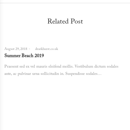
Related Post
Posted
August 29, 2018
by
dearkhurst.co.uk
on
Summer Beach 2019
Praesent sed ex vel mauris eleifend mollis. Vestibulum dictum sodales
ante, ac pulvinar urna sollicitudin in. Suspendisse sodales…