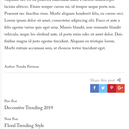
vulputate nec est in, pharetra malesuada diam. Praesent ullamcorper
lacinia ultrices. Etiam semper cursus mi, id tempor neque porta non.
Praesent nec faucibus risus. Morbi aliquam hendrerit felis, eu cursus orci.
Lorem ipsum dolor sit amet, consectetur adipiscing elit. Fusce et ante a
felis egestas varius quis eget urna. Mauris blandit, sem venenatis blandit
vehicula, neque leo eleifend ante, id porta enim odio sit amet dolor. Duis
finibus magna id justo egestas tincidunt. Aliquam eu tristique lorem.
Morbi rutrum accumsan sem, ut rhoncus tortor tincidunt eget.
Author: Natalia Portman
Share this post
Post
Prev Post
Decorative Trending 2019
navigation
Next Post
Floral Trending Style