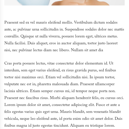
Praesent sed ex vel mauris eleifend mollis. Vestibulum dictum sodales
ante, ac pulvinar urna sollicitudin in. Suspendisse sodales dolor nec mattis
convallis. Quisque ut nulla viverra, posuere lorem eget, ultrices metus.
Nulla facilisi. Duis aliquet, eros in auctor aliquam, tortor justo laoreet
nisi, nec pulvinar lectus diam nec libero. Nullam sit amet dia
Cras porta posuere lectus, vitae consectetur dolor elementum id. Ut
interdum, sem eget varius eleifend, ex risus gravida purus, sed finibus
tortor nisi maximus orci. Etiam vel sollicitudin nisi. In ipsum tortor,
vulputate nec est in, pharetra malesuada diam. Praesent ullamcorper
lacinia ultrices. Etiam semper cursus mi, id tempor neque porta non.
Praesent nec faucibus risus. Morbi aliquam hendrerit felis, eu cursus orci.
Lorem ipsum dolor sit amet, consectetur adipiscing elit. Fusce et ante a
felis egestas varius quis eget urna. Mauris blandit, sem venenatis blandit
vehicula, neque leo eleifend ante, id porta enim odio sit amet dolor. Duis
finibus magna id justo egestas tincidunt. Aliquam eu tristique lorem.